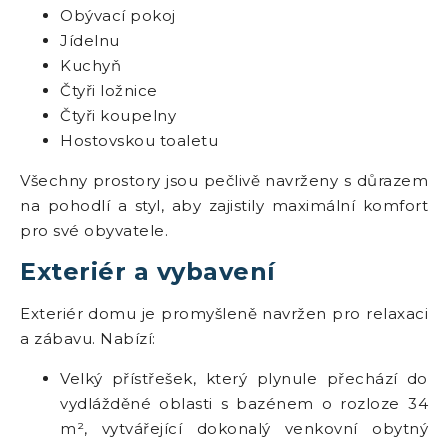
Obývací pokoj
Jídelnu
Kuchyň
Čtyři ložnice
Čtyři koupelny
Hostovskou toaletu
Všechny prostory jsou pečlivě navrženy s důrazem
na pohodlí a styl, aby zajistily maximální komfort
pro své obyvatele.
Exteriér a vybavení
Exteriér domu je promyšleně navržen pro relaxaci
a zábavu. Nabízí:
Velký přístřešek, který plynule přechází do
vydlážděné oblasti s bazénem o rozloze 34
m², vytvářející dokonalý venkovní obytný