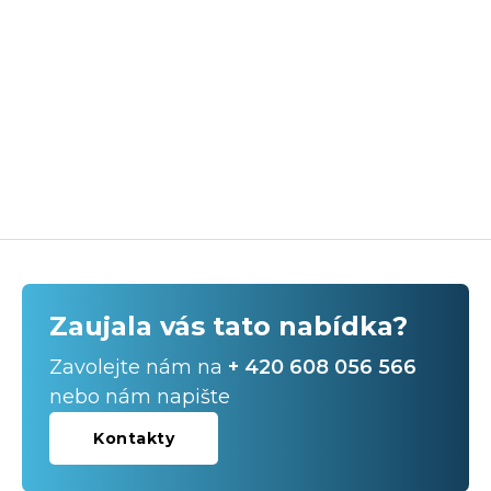
Zaujala vás tato nabídka?
Zavolejte nám na
+ 420 608 056 566
nebo nám napište
Kontakty