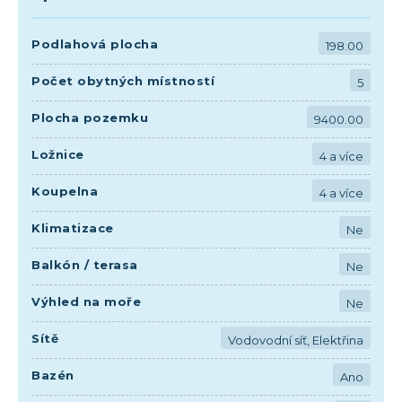
Podlahová plocha
198.00
Počet obytných místností
5
Plocha pozemku
9400.00
Ložnice
4 a více
Koupelna
4 a více
Klimatizace
Ne
Balkón / terasa
Ne
Výhled na moře
Ne
Sítě
Vodovodní síť, Elektřina
Bazén
Ano