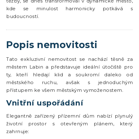
těžby, se dnes transformoval v dynamické město,
kde se minulost harmonicky potkává s
budoucností.
Popis nemovitosti
Tato exkluzivní nemovitost se nachází těsně za
městem Labin a představuje ideální útočiště pro
ty, kteří hledají klid a soukromí daleko od
městského ruchu, avšak s jednoduchým
přístupem ke všem městským vymoženostem.
Vnitřní uspořádání
Elegantně zařízený přízemní dům nabízí plynulý
životní prostor s otevřeným plánem, který
zahrnuje: