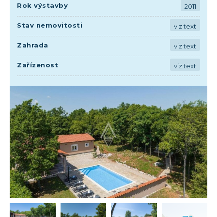
Rok výstavby
2011
Stav nemovitosti
viz text
Zahrada
viz text
Zařízenost
viz text