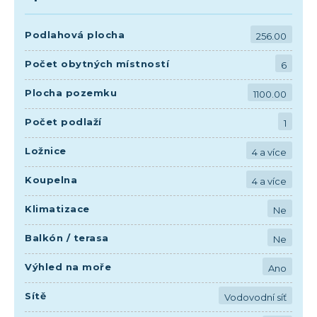
Podlahová plocha
256.00
Počet obytných místností
6
Plocha pozemku
1100.00
Počet podlaží
1
Ložnice
4 a více
Koupelna
4 a více
Klimatizace
Ne
Balkón / terasa
Ne
Výhled na moře
Ano
Sítě
Vodovodní síť