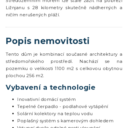
Středozemním mořem lze stále zažít na pobřeží
Ližnjanu s 28 kilometry skutečně nádherných a
ničím nerušených pláží.
Popis nemovitosti
Tento dům je kombinací současné architektury a
středomořského prostředí. Nachází se na
pozemku o velikosti 1100 m2 s celkovou obytnou
plochou 256 m2.
Vybavení a technologie
Inovativní domácí systém
Tepelné čerpadlo - podlahové vytápění
Solární kolektory na teplou vodu
Poplašný systém s kamerovým dohledem
Vstupní dveře odolné proti vloupání