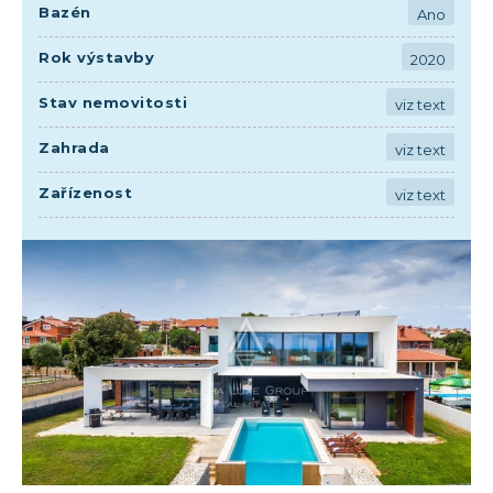
Bazén
Ano
Rok výstavby
2020
Stav nemovitosti
viz text
Zahrada
viz text
Zařízenost
viz text