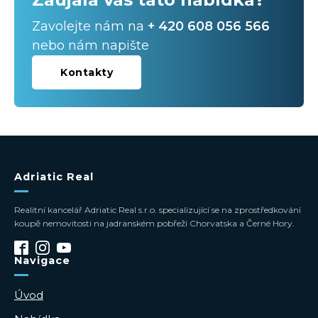
Zavolejte nám na
+ 420 608 056 566
nebo nám napište
Kontakty
Adriatic Real
Realitní kancelář Adriatic Real s.r.o. specializující se na zprostředkování
koupě nemovitosti na jadranském pobřeží Chorvatska a Černé Hory.
Navigace
Úvod