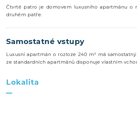
Čtvrté patro je domovem luxusního apartmánu o ro
druhém patře.
Samostatné vstupy
Luxusní apartmán o rozloze 240 m² má samostatný vch
ze standardních apartmánů disponuje vlastním vch
Lokalita