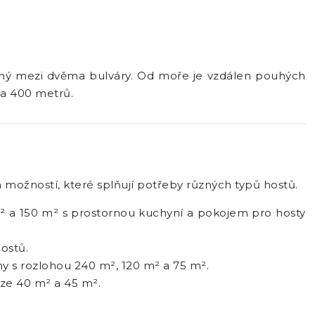
těný mezi dvěma bulváry. Od moře je vzdálen pouhých
za 400 metrů.
h možností, které splňují potřeby různých typů hostů.
m² a 150 m² s prostornou kuchyní a pokojem pro hosty
ostů.
ny s rozlohou 240 m², 120 m² a 75 m².
ze 40 m² a 45 m².