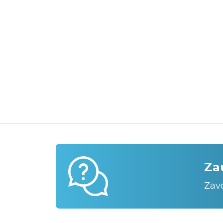
Za
Zav