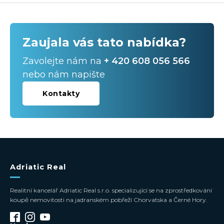
Zaujala vás tato nabídka?
Zavolejte nám na
+ 420 608 056 566
nebo nám napište
Kontakty
Adriatic Real
Realitní kancelář Adriatic Real s.r.o. specializující se na zprostředkování
koupě nemovitosti na jadranském pobřeží Chorvatska a Černé Hory.