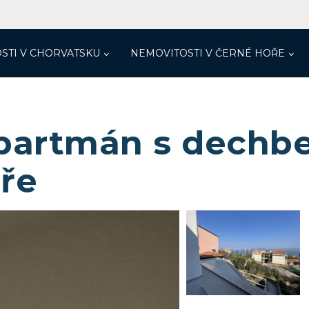
STI V CHORVATSKU
NEMOVITOSTI V ČERNÉ HOŘE
partmán s dechb
ře