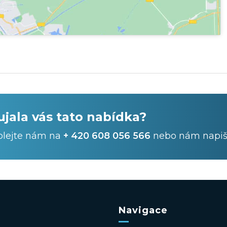
ujala vás tato nabídka?
olejte nám na
+ 420 608 056 566
nebo nám napiš
Navigace