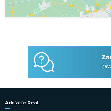
Za
Zav
Adriatic Real