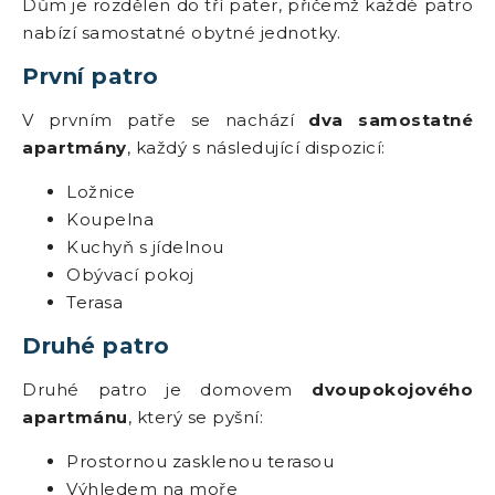
Dům je rozdělen do tří pater, přičemž každé patro
nabízí samostatné obytné jednotky.
První patro
V prvním patře se nachází
dva samostatné
apartmány
, každý s následující dispozicí:
Ložnice
Koupelna
Kuchyň s jídelnou
Obývací pokoj
Terasa
Druhé patro
Druhé patro je domovem
dvoupokojového
apartmánu
, který se pyšní:
Prostornou zasklenou terasou
Výhledem na moře