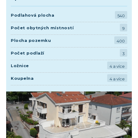
Podlahová plocha
540
Počet obytných místností
9
Plocha pozemku
400
Počet podlaží
3
Ložnice
4 a více
Koupelna
4 a více