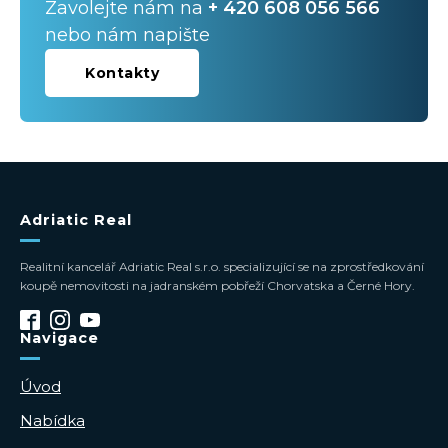
Zavolejte nám na
+ 420 608 056 566
nebo nám napište
Kontakty
Adriatic Real
Realitní kancelář Adriatic Real s.r.o. specializující se na zprostředkování
koupě nemovitosti na jadranském pobřeží Chorvatska a Černé Hory.
Navigace
Úvod
Nabídka