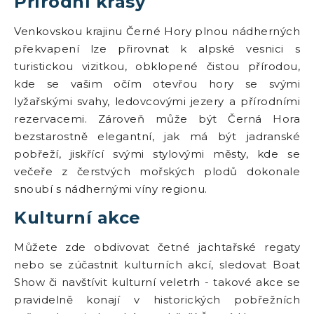
Přírodní krásy
Venkovskou krajinu Černé Hory plnou nádherných
překvapení lze přirovnat k alpské vesnici s
turistickou vizitkou, obklopené čistou přírodou,
kde se vašim očím otevřou hory se svými
lyžařskými svahy, ledovcovými jezery a přírodními
rezervacemi. Zároveň může být Černá Hora
bezstarostně elegantní, jak má být jadranské
pobřeží, jiskřící svými stylovými městy, kde se
večeře z čerstvých mořských plodů dokonale
snoubí s nádhernými víny regionu.
Kulturní akce
Můžete zde obdivovat četné jachtařské regaty
nebo se zúčastnit kulturních akcí, sledovat Boat
Show či navštívit kulturní veletrh - takové akce se
pravidelně konají v historických pobřežních