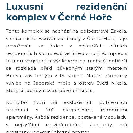
Luxusní rezidenční
komplex v Černé Hoře
Tento komplex se nachází na poloostrově Zavala,
v srdci rušné Budvanské riviéry v Černé Hoře, a je
považován za jeden z nejlepších elitních
rezidenčních komplexů ve Středomoří. Komplex s
bujnou vegetací a výhledem na mořské pobřeží
se rozkládá před půvabným starým městem
Budva, zaslíbeným v 15. století. Nabízí nádherný
výhled na Jaderské moře a ostrov Sveti Nikola,
který si zachoval svou původní krásu.
Komplex tvoří 36 exkluzivních pobřežních
rezidencí s 202 elegantními, moderními
apartmány. Každá rezidence, postavená v souladu
s nejvyššími mezinárodními standardy, má
prostorný venkovní obytný prostor.