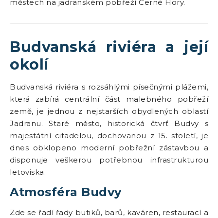
městech na jadranském pobřeží Černé Hory.
Budvanská riviéra a její
okolí
Budvanská riviéra s rozsáhlými písečnými plážemi,
která zabírá centrální část malebného pobřeží
země, je jednou z nejstarších obydlených oblastí
Jadranu. Staré město, historická čtvrť Budvy s
majestátní citadelou, dochovanou z 15. století, je
dnes obklopeno moderní pobřežní zástavbou a
disponuje veškerou potřebnou infrastrukturou
letoviska.
Atmosféra Budvy
Zde se řadí řady butiků, barů, kaváren, restaurací a