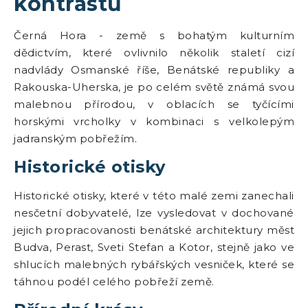
kontrastů
Černá Hora - země s bohatým kulturním
dědictvím, které ovlivnilo několik staletí cizí
nadvlády Osmanské říše, Benátské republiky a
Rakouska-Uherska, je po celém světě známá svou
malebnou přírodou, v oblacích se tyčícími
horskými vrcholky v kombinaci s velkolepým
jadranským pobřežím.
Historické otisky
Historické otisky, které v této malé zemi zanechali
nesčetní dobyvatelé, lze vysledovat v dochované
jejich propracovanosti benátské architektury měst
Budva, Perast, Sveti Stefan a Kotor, stejně jako ve
shlucích malebných rybářských vesniček, které se
táhnou podél celého pobřeží země.