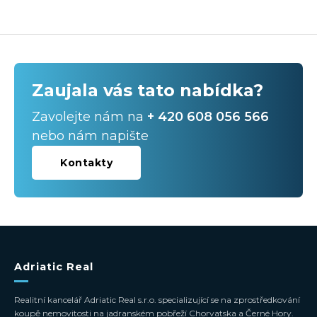
Zaujala vás tato nabídka?
Zavolejte nám na
+ 420 608 056 566
nebo nám napište
Kontakty
Adriatic Real
Realitní kancelář Adriatic Real s.r.o. specializující se na zprostředkování
koupě nemovitosti na jadranském pobřeží Chorvatska a Černé Hory.