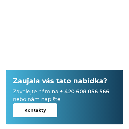
Zaujala vás tato nabídka?
Zavolejte nám na
+ 420 608 056 566
nebo nám napište
Kontakty