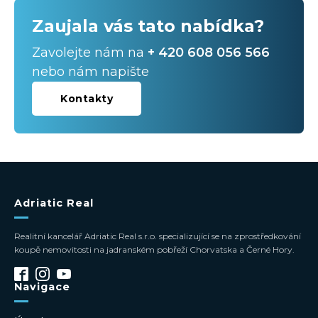
Zaujala vás tato nabídka?
Zavolejte nám na
+ 420 608 056 566
nebo nám napište
Kontakty
Adriatic Real
Realitní kancelář Adriatic Real s.r.o. specializující se na zprostředkování
koupě nemovitosti na jadranském pobřeží Chorvatska a Černé Hory.
Navigace