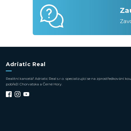
Za
Zav
Adriatic Real
Realitní kancelář Adriatic Real s.r.o. specializující se na zprostředkování
pobřeží Chorvatska a Černé Hory.