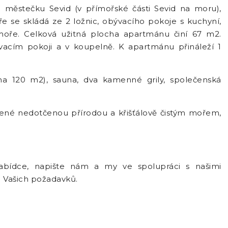
ěstečku Sevid (v přímořské části Sevid na moru),
e se skládá ze 2 ložnic, obývacího pokoje s kuchyní,
oře. Celková užitná plocha apartmánu činí 67 m2.
cím pokoji a v koupelně. K apartmánu přináleží 1
ha 120 m2), sauna, dva kamenné grily, společenská
pené nedotčenou přírodou a křišťálově čistým mořem,
abídce, napište nám a my ve spolupráci s našimi
e Vašich požadavků.