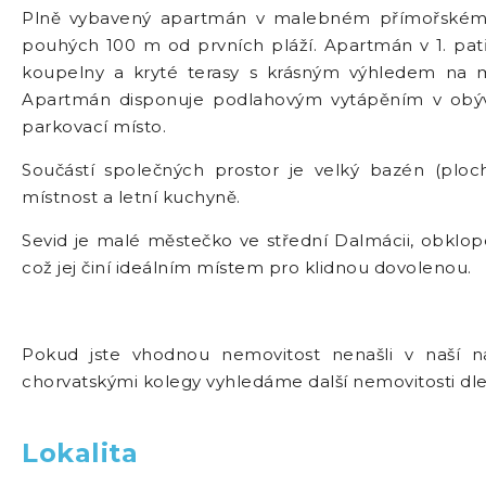
Plně vybavený apartmán v malebném přímořském m
pouhých 100 m od prvních pláží. Apartmán v 1. patř
koupelny a kryté terasy s krásným výhledem na m
Apartmán disponuje podlahovým vytápěním v obýva
parkovací místo.
Součástí společných prostor je velký bazén (ploc
místnost a letní kuchyně.
Sevid je malé městečko ve střední Dalmácii, obklo
což jej činí ideálním místem pro klidnou dovolenou.
Pokud jste vhodnou nemovitost nenašli v naší n
chorvatskými kolegy vyhledáme další nemovitosti dl
Lokalita