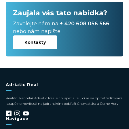
Zaujala vás tato nabídka?
Zavolejte nám na
+ 420 608 056 566
nebo nám napište
Kontakty
Adriatic Real
Realitní kancelář Adriatic Real s.r.o. specializující se na zprostředkování
koupě nemovitosti na jadranském pobřeží Chorvatska a Černé Hory.
Navigace